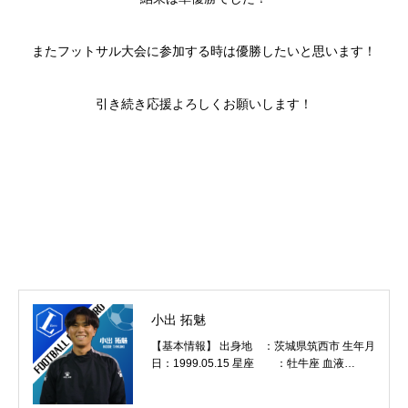
またフットサル大会に参加する時は優勝したいと思います！
引き続き応援よろしくお願いします！
小出 拓魅
【基本情報】 出身地 ：茨城県筑西市 生年月
日：1999.05.15 星座 ：牡牛座 血液
型 ：A 利き足 ：右 身長 ：175cm 加入
年度：2022