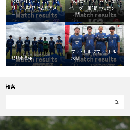
茨城県社会人サッカー3部
茨城県社会人サッカー3部
リーグ 第3節 vs古河アズ
リーグ 第2節 vs岩瀬ク
ー
ラブ
フットサル22フットサル
結城市長杯
大会
検索