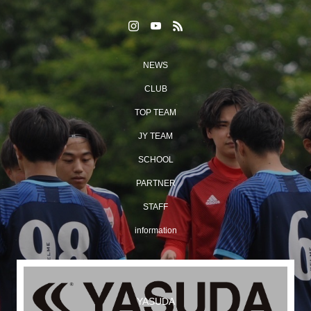
NEWS
CLUB
TOP TEAM
JY TEAM
SCHOOL
PARTNER
STAFF
information
YASUDA