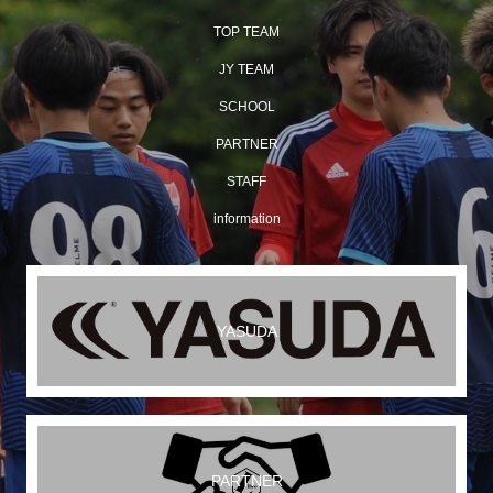
TOP TEAM
JY TEAM
SCHOOL
PARTNER
STAFF
information
YASUDA
PARTNER