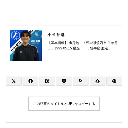
小出 拓魅
【基本情報】 出身地 ：茨城県筑西市 生年月
日：1999.05.15 星座 ：牡牛座 血液
型 ：A 利き足 ：右 身長 ：175cm 加入
年度：2022
この記事のタイトルとURLをコピーする