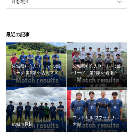
月を選択
最近の記事
茨城県社会人サッカー3部
茨城県社会人サッカー3部
リーグ 第3節 vs古河アズ
リーグ 第2節 vs岩瀬ク
ー
ラブ
フットサル22フットサル
結城市長杯
大会