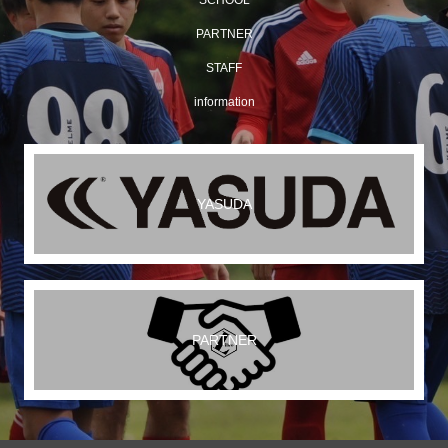
SCHOOL
PARTNER
STAFF
information
YASUDA
PARTNER